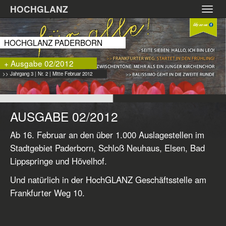
Zum
HOCHGLANZ
Toggl
Hauptinhalt
navig
springen
HOCHGLANZ PADERBORN
+ Ausgabe 02/2012
>> Jahrgang 3 | Nr. 2 | Mitte Februar 2012
AUSGABE 02/2012
Ab 16. Februar an den über 1.000 Auslagestellen im
Stadtgebiet Paderborn, Schloß Neuhaus, Elsen, Bad
Lippspringe und Hövelhof.
Und natürlich in der HochGLANZ Geschäftsstelle am
Frankfurter Weg 10.