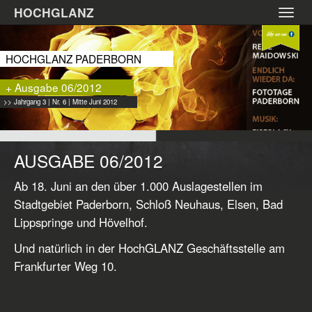
Zum
HOCHGLANZ
Toggl
Hauptinhalt
navig
springen
HOCHGLANZ PADERBORN
+ Ausgabe 06/2012
>> Jahrgang 3 | Nr. 6 | Mitte Juni 2012
AUSGABE 06/2012
Ab 18. Juni an den über 1.000 Auslagestellen im
Stadtgebiet Paderborn, Schloß Neuhaus, Elsen, Bad
Lippspringe und Hövelhof.
Und natürlich in der HochGLANZ Geschäftsstelle am
Frankfurter Weg 10.