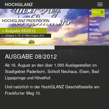
Zum
HOCHGLANZ
Toggl
Hauptinhalt
navig
springen
HOCHGLANZ PADERBORN
+ Ausgabe 08/2012
>> Jahrgang 3 | Nr. 8 | Mitte August 2012
AUSGABE 08/2012
Ab 16. August an den über 1.000 Auslagestellen im
Stadtgebiet Paderborn, Schloß Neuhaus, Elsen, Bad
Lippspringe und Hövelhof.
Und natürlich in der HochGLANZ Geschäftsstelle am
Frankfurter Weg 10.