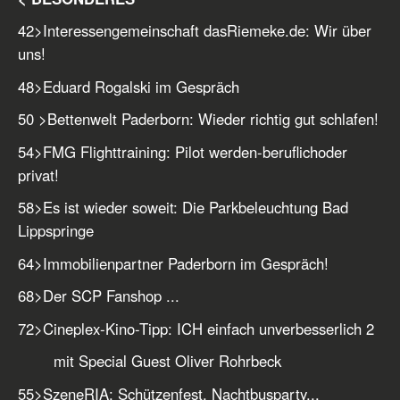
42
>
Interessengemeinschaft dasRiemeke.de: Wir über
uns!
48
>
Eduard Rogalski im Gespräch
50
>
Bettenwelt Paderborn: Wieder richtig gut schlafen!
54
>
FMG Flighttraining: Pilot werden-beruflich
oder
privat!
58
>
Es ist wieder soweit: Die Parkbeleuchtung Bad
Lippspringe
64
>
Immobilienpartner Paderborn im Gespräch!
68
>
Der SCP Fanshop ...
72
>
Cineplex-Kino-Tipp: ICH einfach unverbesserlich 2
mit Special Guest Oliver Rohrbeck
55
>
SzeneRIA: Schützenfest, Nachtbusparty...