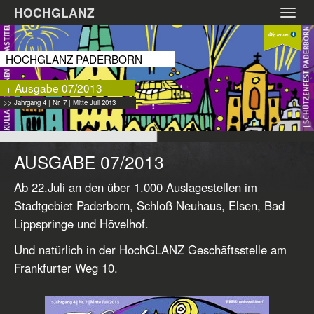
Zum
HOCHGLANZ
Toggl
Hauptinhalt
navig
springen
HOCHGLANZ PADERBORN
+ Ausgabe 07/2013
>> Jahrgang 4 | Nr. 7 | Mitte Juli 2013
AUSGABE 07/2013
Ab 22.Juli an den über 1.000 Auslagestellen im
Stadtgebiet Paderborn, Schloß Neuhaus, Elsen, Bad
Lippspringe und Hövelhof.
Und natürlich in der HochGLANZ Geschäftsstelle am
Frankfurter Weg 10.