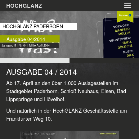
Zum
HOCHGLANZ
Toggl
Hauptinhalt
navig
springen
HOCHGLANZ PADERBORN
+ Ausgabe 04/2014
Jahrgang 5 | Nr. 04 | Mitte April 2014
AUSGABE 04 / 2014
Ab 17. April an den über 1.000 Auslagestellen im
Stadtgebiet Paderborn, Schloß Neuhaus, Elsen, Bad
Lippspringe und Hövelhof.
Und natürlich in der HochGLANZ Geschäftsstelle am
Frankfurter Weg 10.