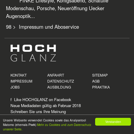
FINKE Lifestyle, Königsabend, Schatulle
Modenschau, Porsche, Neueröffnung Uecker
Augenoptik...
98 > Impressum und Aboservice
KONTAKT
ANFAHRT
SITEMAP
IMPRESSUM
DATENSCHUTZ
AGB
JOBS
AUSBILDUNG
PRAKTIKA
f Like HOCHGLANZ on
Facebook
Neue
Mediadaten
gültig ab Februar 2018
Schreiben Sie uns Ihre Meinung
Unsere Webseite verwendet Cookies sowie das Analysetool
Verstanden
Matomo (ehemals Piwik)
Mehr zu Cookies und zum Datenschutz
© 2026
HOCH
GLANZ
unserer Seite.