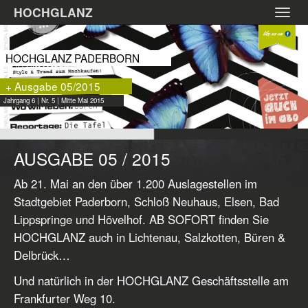
Zum
HOCHGLANZ
Toggl
Hauptinhalt
navig
springen
HOCHGLANZ PADERBORN
+ Ausgabe 05/2015
Jahrgang 6 | Nr. 5 | Mitte Mai 2015
AUSGABE 05 / 2015
Ab 21. Mai an den über 1.200 Auslagestellen im
Stadtgebiet Paderborn, Schloß Neuhaus, Elsen, Bad
Lippspringe und Hövelhof. AB SOFORT finden Sie
HOCHGLANZ auch in Lichtenau, Salzkotten, Büren &
Delbrück…
Und natürlich in der HOCHGLANZ Geschäftsstelle am
Frankfurter Weg 10.