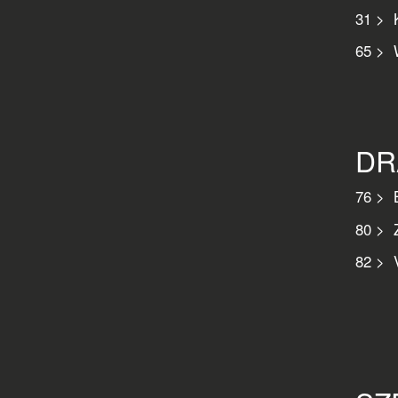
31 > K
65 > W
DR
76 > B
80 > 
82 > 