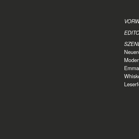
VOR
EDITO
SZEN
Neuer
Modens
Emmanu
Whiske
Leserf