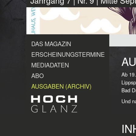
Jahrgang 7 | Nr. 9 | Mitte S
DAS MAGAZIN
ERSCHEINUNGSTERMINE
AU
MEDIADATEN
Ab 19.
ABO
Lippsp
AUSGABEN (ARCHIV)
Bad Dr
Und na
IN