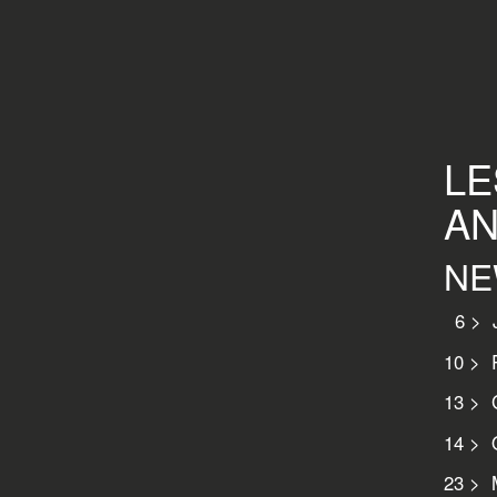
LE
AN
NE
6 > J
10 > R
13 > 
14 > O
23 > M