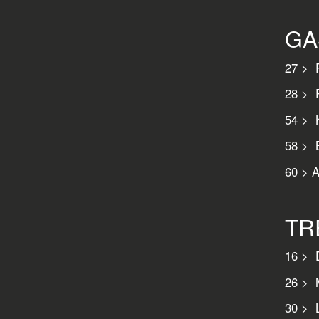
GA
27 > R
28 > P
54 > K
58 > B
60 > A
TR
16 > D
26 > 
30 > L