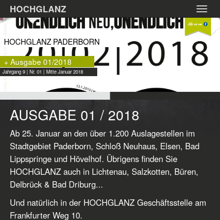
Zum
HOCHGLANZ
Toggl
Hauptinhalt
navig
springen
HOCHGLANZ PADERBORN
+ Ausgabe 01/2018
Jahrgang 9 | Nr. 01 | Mitte Januar 2018
AUSGABE 01 / 2018
Ab 25. Januar an den über 1.200 Auslagestellen im
Stadtgebiet Paderborn, Schloß Neuhaus, Elsen, Bad
Lippspringe und Hövelhof. Übrigens finden Sie
HOCHGLANZ auch in Lichtenau, Salzkotten, Büren,
Delbrück & Bad Driburg...
Und natürlich in der HOCHGLANZ Geschäftsstelle am
Frankfurter Weg 10.