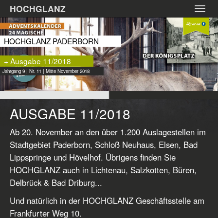
Zum
HOCHGLANZ
Toggl
Hauptinhalt
navig
springen
HOCHGLANZ PADERBORN
+ Ausgabe 11/2018
Jahrgang 9 | Nr. 11 | Mitte November 2018
AUSGABE 11/2018
Ab 20. November an den über 1.200 Auslagestellen im
Stadtgebiet Paderborn, Schloß Neuhaus, Elsen, Bad
Lippspringe und Hövelhof. Übrigens finden Sie
HOCHGLANZ auch in Lichtenau, Salzkotten, Büren,
Delbrück & Bad Driburg...
Und natürlich in der HOCHGLANZ Geschäftsstelle am
Frankfurter Weg 10.